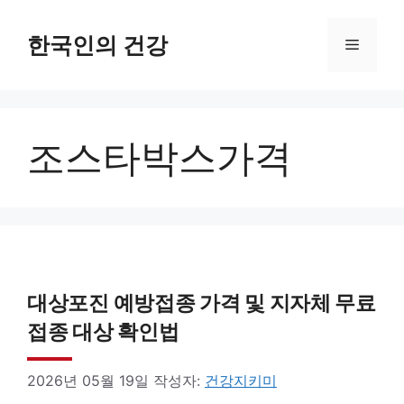
컨
텐
한국인의 건강
메
츠
로
뉴
건
조스타박스가격
너
뛰
기
대상포진 예방접종 가격 및 지자체 무료
접종 대상 확인법
2026년 05월 19일
작성자:
건강지키미