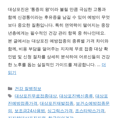
대상포진은 ‘통증의 왕’이라 불릴 만큼 극심한 고통과
함께 신경통이라는 후유증을 남길 수 있어 예방이 무엇
보다 중요한 질환입니다. 특히 면역력이 떨어지는 중장
년층에게는 필수적인 건강 관리 항목 중 하나인데요.
본 글에서는 대상포진 예방접종의 종류별 가격 차이와
함께, 비용 부담을 덜어주는 지자체 무료 접종 대상 확
인법 및 신청 절차를 상세히 분석하여 어르신들의 건강
한 노후를 돕는 실질적인 가이드를 제공합니다. …
더
읽기
카
건강 질병정보
테
태
대상포진무료접종대상
,
대상포진백신종류
,
대상포
고
그
진예방접종가격
,
대상포진재발접종
,
보건소예방접종문
리
의
,
보조금24사용법
,
싱그릭스가격
,
조스타박스가격
,