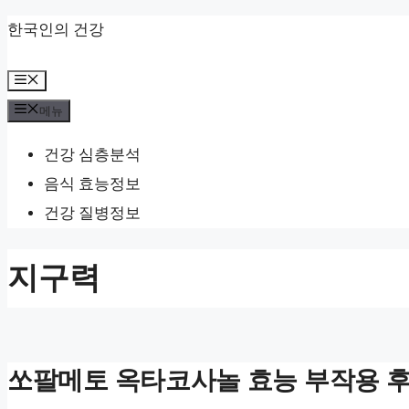
컨
한국인의 건강
텐
메
츠
뉴
메뉴
로
건
건강 심층분석
너
음식 효능정보
뛰
건강 질병정보
기
지구력
쏘팔메토 옥타코사놀 효능 부작용 