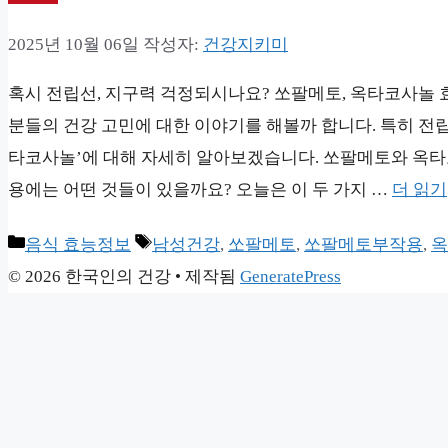
2025년 10월 06일
작성자:
건강지키미
혹시 전립선, 지구력 걱정되시나요? 쏘팔메토, 옥타코사놀 효
분들의 건강 고민에 대한 이야기를 해볼까 합니다. 특히 전립
타코사놀’에 대해 자세히 알아보겠습니다. 쏘팔메토와 옥타코
용에는 어떤 것들이 있을까요? 오늘은 이 두 가지 …
더 읽기
카
태
음식 효능정보
남성건강
,
쏘팔메토
,
쏘팔메토부작용
,
옥
테
그
© 2026 한국인의 건강
• 제작됨
GeneratePress
고
리