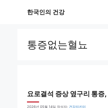
컨
한국인의 건강
텐
츠
로
건
통증없는혈뇨
너
뛰
기
요로결석 증상 옆구리 통증, 
2026년 05월 14일
작성자:
건강지키미