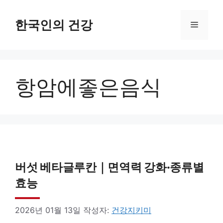
컨
텐
한국인의 건강
메
츠
로
뉴
건
항암에좋은음식
너
뛰
기
버섯 베타글루칸｜면역력 강화·종류별
효능
2026년 01월 13일
작성자:
건강지키미