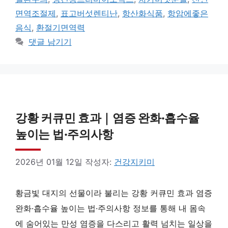
면역조절제
,
표고버섯렌티난
,
항산화식품
,
항암에좋은
음식
,
환절기면역력
댓글 남기기
강황 커큐민 효과｜염증 완화·흡수율
높이는 법·주의사항
2026년 01월 12일
작성자:
건강지키미
황금빛 대지의 선물이라 불리는 강황 커큐민 효과 염증
완화·흡수율 높이는 법·주의사항 정보를 통해 내 몸속
에 숨어있는 만성 염증을 다스리고 활력 넘치는 일상을