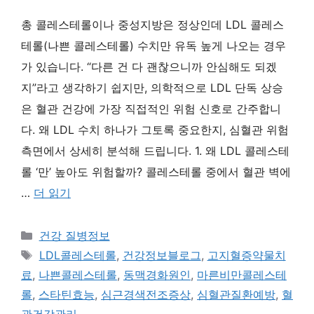
총 콜레스테롤이나 중성지방은 정상인데 LDL 콜레스
테롤(나쁜 콜레스테롤) 수치만 유독 높게 나오는 경우
가 있습니다. “다른 건 다 괜찮으니까 안심해도 되겠
지”라고 생각하기 쉽지만, 의학적으로 LDL 단독 상승
은 혈관 건강에 가장 직접적인 위험 신호로 간주합니
다. 왜 LDL 수치 하나가 그토록 중요한지, 심혈관 위험
측면에서 상세히 분석해 드립니다. 1. 왜 LDL 콜레스테
롤 ‘만’ 높아도 위험할까? 콜레스테롤 중에서 혈관 벽에
…
더 읽기
카
건강 질병정보
테
태
LDL콜레스테롤
,
건강정보블로그
,
고지혈증약물치
고
그
료
,
나쁜콜레스테롤
,
동맥경화원인
,
마른비만콜레스테
리
롤
,
스타틴효능
,
심근경색전조증상
,
심혈관질환예방
,
혈