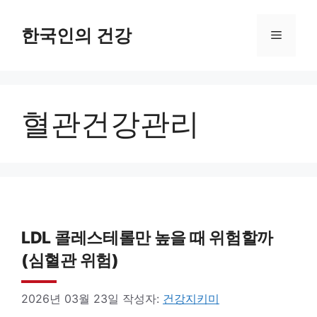
컨
텐
한국인의 건강
메
츠
로
뉴
건
혈관건강관리
너
뛰
기
LDL 콜레스테롤만 높을 때 위험할까
(심혈관 위험)
2026년 03월 23일
작성자:
건강지키미