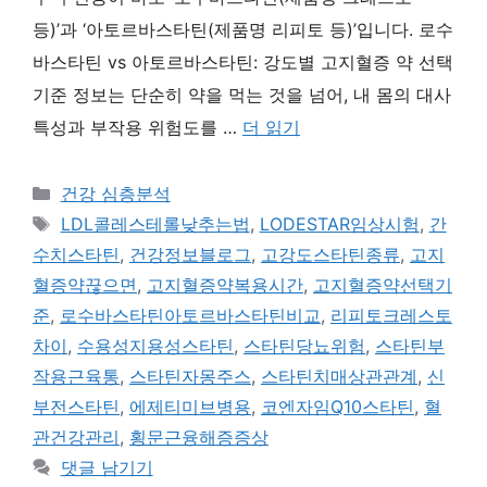
등)’과 ‘아토르바스타틴(제품명 리피토 등)’입니다. 로수
바스타틴 vs 아토르바스타틴: 강도별 고지혈증 약 선택
기준 정보는 단순히 약을 먹는 것을 넘어, 내 몸의 대사
특성과 부작용 위험도를 …
더 읽기
카
건강 심층분석
테
태
LDL콜레스테롤낮추는법
,
LODESTAR임상시험
,
간
고
그
수치스타틴
,
건강정보블로그
,
고강도스타틴종류
,
고지
리
혈증약끊으면
,
고지혈증약복용시간
,
고지혈증약선택기
준
,
로수바스타틴아토르바스타틴비교
,
리피토크레스토
차이
,
수용성지용성스타틴
,
스타틴당뇨위험
,
스타틴부
작용근육통
,
스타틴자몽주스
,
스타틴치매상관관계
,
신
부전스타틴
,
에제티미브병용
,
코엔자임Q10스타틴
,
혈
관건강관리
,
횡문근융해증증상
댓글 남기기