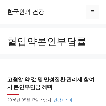
컨
텐
한국인의 건강
메
츠
로
뉴
건
혈압약본인부담률
너
뛰
기
고혈압 약 값 및 만성질환 관리제 참여
시 본인부담금 혜택
2026년 05월 17일
작성자:
건강지키미