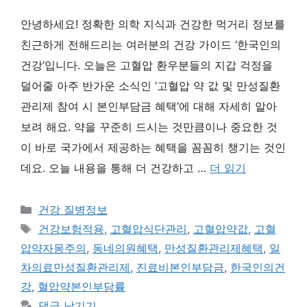
안녕하세요! 정확한 의학 지식과 건강한 먹거리 정보를
친근하게 전해드리는 여러분의 건강 가이드 ‘한국인의
건강’입니다. 오늘은 고혈압 환우분들의 지갑 걱정을
덜어줄 아주 반가운 소식인 ‘고혈압 약 값 및 만성질환
관리제 참여 시 본인부담금 혜택’에 대해 자세히 알아
보려 해요. 약을 꾸준히 드시는 것만큼이나 중요한 것
이 바로 국가에서 제공하는 혜택을 꼼꼼히 챙기는 것인
데요. 오늘 내용을 통해 더 건강하고 …
더 읽기
카
건강 질병정보
테
태
건강보험적용
,
고혈압식단관리
,
고혈압약값
,
고혈
고
그
압약자몽주의
,
동네의원혜택
,
만성질환관리제혜택
,
일
리
차의료만성질환관리제
,
진료비본인부담금
,
한국인의건
강
,
혈압약본인부담률
댓글 남기기