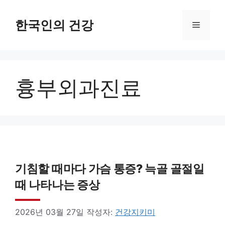
컨
텐
한국인의 건강
메
츠
로
뉴
건
흉부외과진료
너
뛰
기
기침할 때마다 가슴 통증? 늑골 골절일
때 나타나는 증상
2026년 03월 27일
작성자:
건강지키미