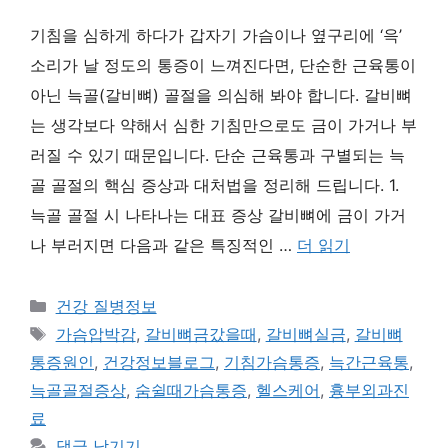
기침을 심하게 하다가 갑자기 가슴이나 옆구리에 ‘윽’
소리가 날 정도의 통증이 느껴진다면, 단순한 근육통이
아닌 늑골(갈비뼈) 골절을 의심해 봐야 합니다. 갈비뼈
는 생각보다 약해서 심한 기침만으로도 금이 가거나 부
러질 수 있기 때문입니다. 단순 근육통과 구별되는 늑
골 골절의 핵심 증상과 대처법을 정리해 드립니다. 1.
늑골 골절 시 나타나는 대표 증상 갈비뼈에 금이 가거
나 부러지면 다음과 같은 특징적인 …
더 읽기
카
건강 질병정보
테
태
가슴압박감
,
갈비뼈금갔을때
,
갈비뼈실금
,
갈비뼈
고
그
통증원인
,
건강정보블로그
,
기침가슴통증
,
늑간근육통
,
리
늑골골절증상
,
숨쉴때가슴통증
,
헬스케어
,
흉부외과진
료
댓글 남기기