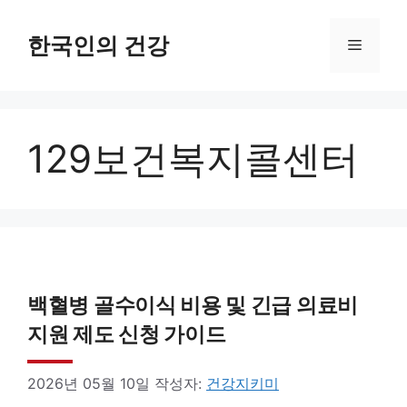
컨
텐
한국인의 건강
메
츠
로
뉴
건
129보건복지콜센터
너
뛰
기
백혈병 골수이식 비용 및 긴급 의료비
지원 제도 신청 가이드
2026년 05월 10일
작성자:
건강지키미