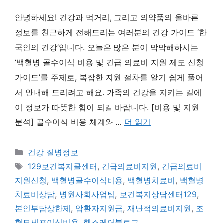
안녕하세요! 건강과 먹거리, 그리고 의약품의 올바른
정보를 친근하게 전해드리는 여러분의 건강 가이드 ‘한
국인의 건강’입니다. 오늘은 많은 분이 막막해하시는
‘백혈병 골수이식 비용 및 긴급 의료비 지원 제도 신청
가이드’를 주제로, 복잡한 지원 절차를 알기 쉽게 풀어
서 안내해 드리려고 해요. 가족의 건강을 지키는 길에
이 정보가 따뜻한 힘이 되길 바랍니다. [비용 및 지원
분석] 골수이식 비용 체계와 …
더 읽기
카
건강 질병정보
테
태
129보건복지콜센터
,
긴급의료비지원
,
긴급의료비
고
그
지원신청
,
백혈병골수이식비용
,
백혈병치료비
,
백혈병
리
치료비상담
,
병원사회사업팀
,
보건복지상담센터129
,
본인부담상한제
,
암환자지원금
,
재난적의료비지원
,
조
혈모세포이식비용
,
헬스케어블로그