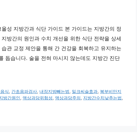
알코올성 지방간과 식단 가이드 본 가이드는 지방간의 정
 지방간의 원인과 수치 개선을 위한 식단 전략을 상세
 습관 교정 제안을 통해 간 건강을 회복하고 유지하는
 돕습니다. 술을 전혀 마시지 않는데도 지방간 진단
은음식
,
간초음파검사
,
내장지방빼는법
,
밀크씨슬효과
,
복부비만지
지방간원인
,
액상과당위험성
,
액상과당주의
,
지방간수치낮추는법
,