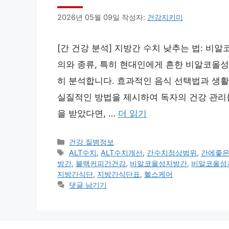
2026년 05월 09일
작성자:
건강지키미
[간 건강 분석] 지방간 수치 낮추는 법: 비
의와 종류, 특히 현대인에게 흔한 비알코올성
히 분석합니다. 효과적인 음식 선택법과 생활
실질적인 방법을 제시하여 독자의 건강 관리를
을 받았다면, …
더 읽기
카
건강 질병정보
테
태
ALT수치
,
ALT수치개선
,
간수치정상범위
,
간에좋
고
그
방간
,
블랙커피간건강
,
비알코올성지방간
,
비알코올성
리
지방간식단
,
지방간식단표
,
헬스케어
댓글 남기기