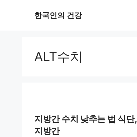
컨
한국인의 건강
텐
츠
로
건
ALT수치
너
뛰
기
지방간 수치 낮추는 법 식단
지방간