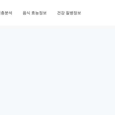
심층분석
음식 효능정보
건강 질병정보