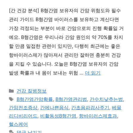
[간 건강 분석] B형간염 보유자의 간암 위험도와 필수
관리 가이드 B형간염 바이러스를 보유하고 계신다면
가장 걱정되는 부분이 바로 간암으로의 진행 확률일 거
예요. B형간염은 우리나라 간암 원인의 약 70%를 차지
할 만큼 밀접한 관련이 있지만, 다행히 최근에는 좋은
항바이러스제가 많아져서 관리만 잘하면 충분히 건강
을 지킬 수 있습니다. 오늘은 B형간염 보유자의 간암
발생 확률과 내 몸이 보내는 위험 …
더 읽기
카
건강 질병정보
테
태
B형간염간암확률
,
B형간염관리법
,
간수치낮추는법
,
고
그
간암전조증상
,
간에나쁜음식
,
간초음파검사주기
,
베믈
리
리디비리어드
,
비활동성B형간염
,
항바이러스제효과
,
헬스케어
댓글 남기기