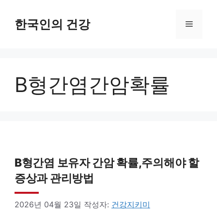
컨
텐
한국인의 건강
메
츠
로
뉴
건
B형간염간암확률
너
뛰
기
B형간염 보유자 간암 확률,주의해야 할
증상과 관리방법
2026년 04월 23일
작성자:
건강지키미