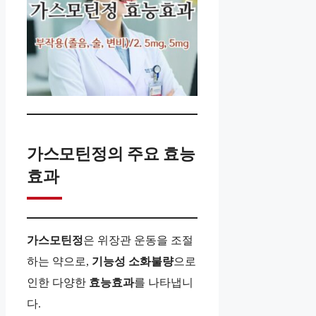
가스모틴정의 주요 효능
효과
가스모틴정
은 위장관 운동을 조절
하는 약으로,
기능성 소화불량
으로
인한 다양한
효능효과
를 나타냅니
다.