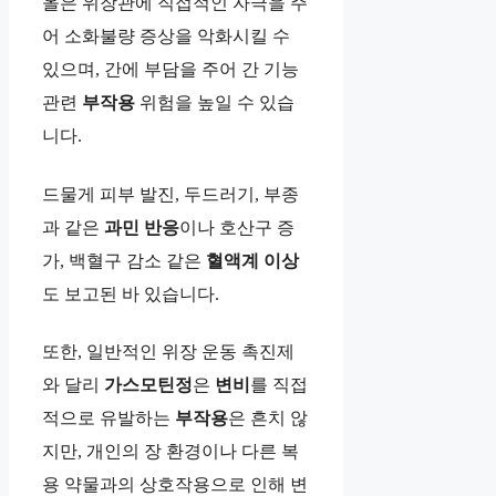
올은 위장관에 직접적인 자극을 주
어 소화불량 증상을 악화시킬 수
있으며, 간에 부담을 주어 간 기능
관련
부작용
위험을 높일 수 있습
니다.
드물게 피부 발진, 두드러기, 부종
과 같은
과민 반응
이나 호산구 증
가, 백혈구 감소 같은
혈액계 이상
도 보고된 바 있습니다.
또한, 일반적인 위장 운동 촉진제
와 달리
가스모틴정
은
변비
를 직접
적으로 유발하는
부작용
은 흔치 않
지만, 개인의 장 환경이나 다른 복
용 약물과의 상호작용으로 인해 변