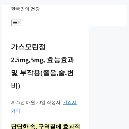
컨
한국인의 건강
텐
메
츠
뉴
로
건
가스모틴정
너
2.5mg,5mg, 효능효과
뛰
기
및 부작용(졸음,술,변
비)
2025년 07월 30일
작성자:
건강지
키미
답답한 속, 구역질에 효과적