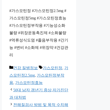
#가스모틴정 #가스모틴정2.5mg #
가스모틴정5mg #가스모틴정효능
#가스모틴정부작용 #기능성소화
불량 #위장운동촉진제 #소화불량
#역류성식도염 #졸음부작용 #간기
능 #변비 #소화제 #위장약 #건강관
리
카
태
건강 질병정보
가스모틴정
,
가
테
그
스모틴정2.5mg
,
가스모틴정부작
고
용
,
가스모틴정효능
리
50대 남자 갱년기 증상,자가진단
과 대처법
전해질검사 방법 및 목적 수치해