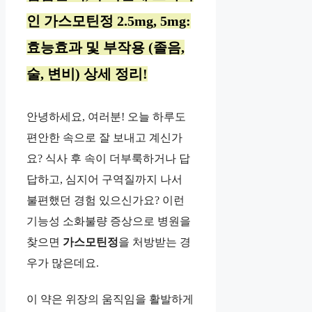
인 가스모틴정 2.5mg, 5mg:
효능효과 및 부작용 (졸음,
술, 변비) 상세 정리!
안녕하세요, 여러분! 오늘 하루도
편안한 속으로 잘 보내고 계신가
요? 식사 후 속이 더부룩하거나 답
답하고, 심지어 구역질까지 나서
불편했던 경험 있으신가요? 이런
기능성 소화불량 증상으로 병원을
찾으면
가스모틴정
을 처방받는 경
우가 많은데요.
이 약은 위장의 움직임을 활발하게