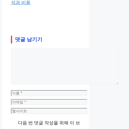
석과 비용
댓글 남기기
댓
글
이
름
이
메
웹
일
사
다음 번 댓글 작성을 위해 이 브