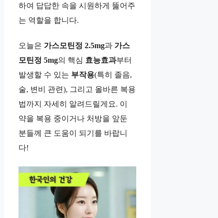
하여 답답한 속을 시원하게 뚫어주
는 역할을 합니다.
오늘은
가스모틴정 2.5mg
과
가스
모틴정 5mg
의 핵심
효능효과
부터
발생할 수 있는
부작용
(특히 졸음,
술, 변비 관련), 그리고 올바른 복용
법까지 자세히 알려드릴게요. 이
약을 복용 중이거나 처방을 앞둔
분들께 큰 도움이 되기를 바랍니
다!