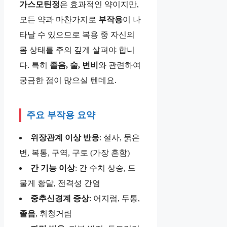
가스모틴정
은 효과적인 약이지만,
모든 약과 마찬가지로
부작용
이 나
타날 수 있으므로 복용 중 자신의
몸 상태를 주의 깊게 살펴야 합니
다. 특히
졸음, 술, 변비
와 관련하여
궁금한 점이 많으실 텐데요.
주요 부작용 요약
위장관계 이상 반응
: 설사, 묽은
변, 복통, 구역, 구토 (가장 흔함)
간 기능 이상
: 간 수치 상승, 드
물게 황달, 전격성 간염
중추신경계 증상
: 어지럼, 두통,
졸음
, 휘청거림