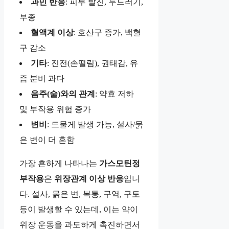
과민 반응
: 피부 발진, 두드러기,
부종
혈액계 이상
: 호산구 증가, 백혈
구 감소
기타
: 진전(손떨림), 권태감, 유
즙 분비 과다
음주(술)와의 관계
: 약효 저하
및 부작용 위험 증가
변비
: 드물게 발생 가능, 설사/묽
은 변이 더 흔함
가장 흔하게 나타나는
가스모틴정
부작용
은
위장관계 이상 반응
입니
다. 설사, 묽은 변, 복통, 구역, 구토
등이 발생할 수 있는데, 이는 약이
위장 운동을 과도하게 촉진하면서