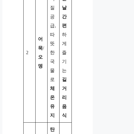
질
날
공
간
급,
편
따
하
어
뜻
게
묵
/
2
한
즐
오
국
기
뎅
물
는
로
길
체
거
온
리
유
음
지
식
탄