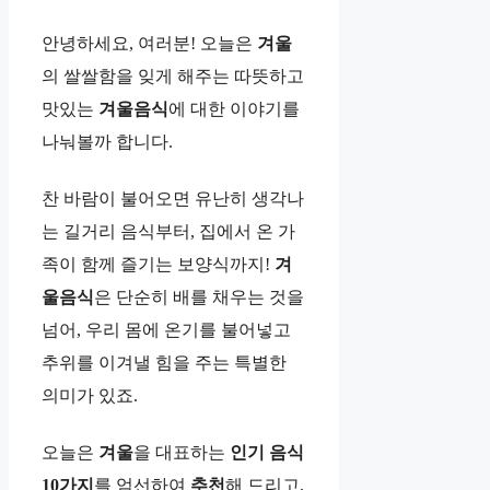
안녕하세요, 여러분! 오늘은
겨울
의 쌀쌀함을 잊게 해주는 따뜻하고
맛있는
겨울음식
에 대한 이야기를
나눠볼까 합니다.
찬 바람이 불어오면 유난히 생각나
는 길거리 음식부터, 집에서 온 가
족이 함께 즐기는 보양식까지!
겨
울음식
은 단순히 배를 채우는 것을
넘어, 우리 몸에 온기를 불어넣고
추위를 이겨낼 힘을 주는 특별한
의미가 있죠.
오늘은
겨울
을 대표하는
인기
음식
10가지
를 엄선하여
추천
해 드리고,