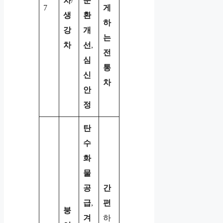
차
/
순
7
게
생
환
하
강
개
는
차
선
,
전
심
통
신
차
안
정
탄
수
화
물
공
간
급
,
편
붕
겨
하