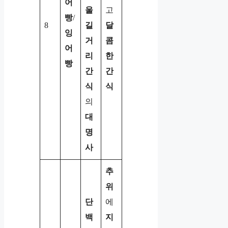
어
울
고
빵
/
8
길
달
잉
거
콤
어
리
한
빵
간
간
식
식
의
대
명
사
추
위
단
에
백
지