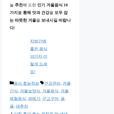
늘
추천
해 드린
인기
겨울음식
10
가지
를
통해
맛과
건강
을
모두
잡
는
따뜻한
겨울
을
보내시길
바랍니
다
!
지방간에
좋은 음식
10가지,이
렇게 드세
요!
카
태
음식 효능정보
건강관리
,
겨울
테
그
간식
,
겨울보양식
,
겨울음식
,
겨울
고
제철음식
,
과메기
,
군고구마
,
굴
,
리
귤
,
대추차
삭힌 홍어 효능 부작용 맛,냄새,