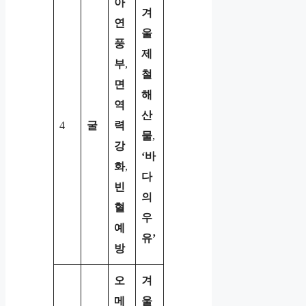
아
겨
연
울
풍
제
부
,
철
면
해
역
산
4
굴
력
물
,
강
‘바
화
,
다
빈
의
혈
우
예
유’
방
오
겨
메
울