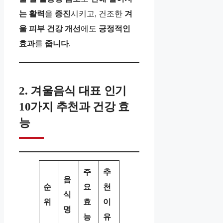
는
활력
을
증진
시키고, 건조한
겨
울
피부
건강
개선
에도
긍정적인
효과
를
줍니다
.
2. 겨울음식 대표 인기
10가지 추천과 건강 효
능
주
추
음
순
요
천
식
위
효
이
명
능
유