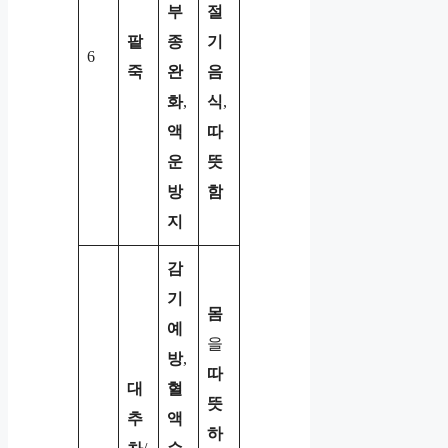
부
절
팥
종
기
6
죽
완
음
화
,
식
,
액
따
운
뜻
방
함
지
감
기
몸
예
을
방
,
따
대
혈
뜻
추
액
하