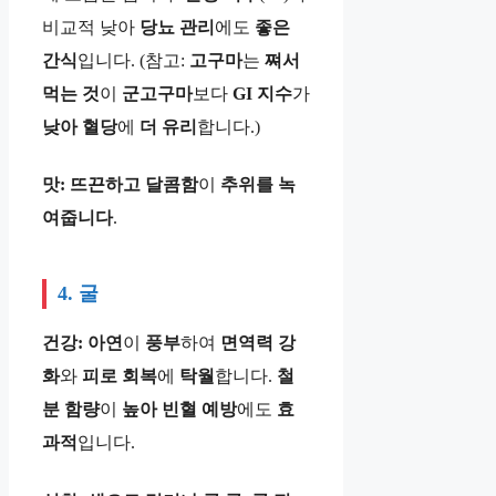
비교적 낮아
당뇨
관리
에도
좋은
간식
입니다. (참고:
고구마
는
쪄서
먹는
것
이
군고구마
보다
GI
지수
가
낮아
혈당
에
더
유리
합니다.)
맛:
뜨끈하고
달콤함
이
추위를
녹
여줍니다
.
4. 굴
건강:
아연
이
풍부
하여
면역력
강
화
와
피로
회복
에
탁월
합니다.
철
분
함량
이
높아
빈혈
예방
에도
효
과적
입니다.