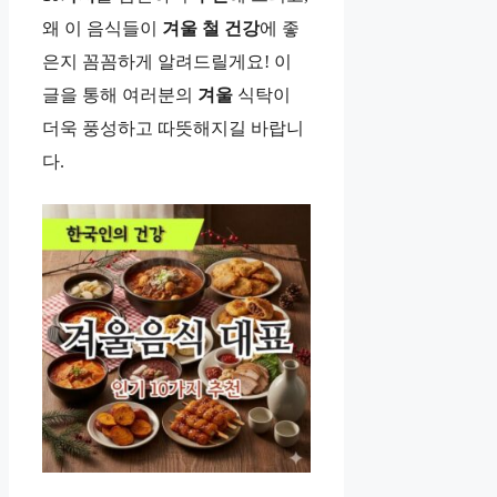
왜 이 음식들이
겨울
철
건강
에 좋
은지 꼼꼼하게 알려드릴게요! 이
글을 통해 여러분의
겨울
식탁이
더욱 풍성하고 따뜻해지길 바랍니
다.