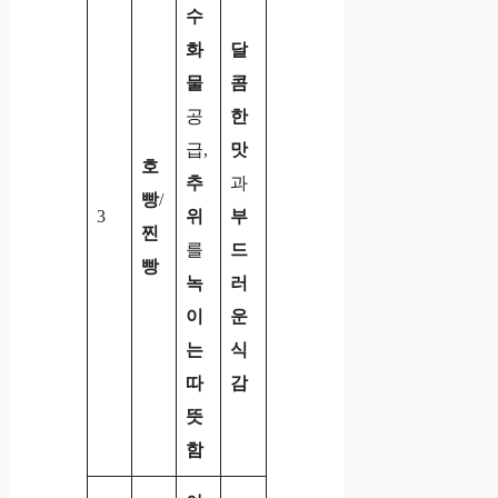
수
화
달
물
콤
공
한
급,
맛
호
추
과
빵
/
3
위
부
찐
를
드
빵
녹
러
이
운
는
식
따
감
뜻
함