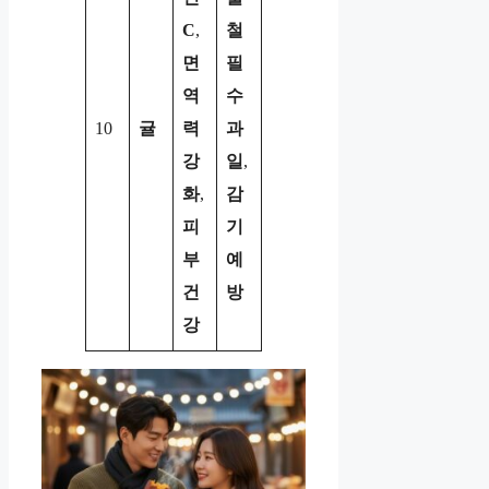
C
,
철
면
필
역
수
10
귤
력
과
강
일
,
화
,
감
피
기
부
예
건
방
강