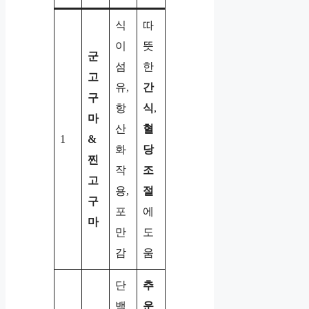
식
따
이
뜻
군
섬
한
고
유,
간
구
항
식
,
마
산
혈
1
&
화
당
찐
작
조
고
용,
절
구
포
에
마
만
도
감
움
단
추
백
운