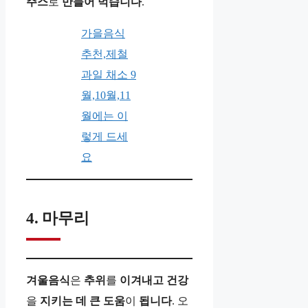
주스
로
만들어
먹습니다
.
가을음식
추천,제철
과일 채소 9
월,10월,11
월에는 이
렇게 드세
요
4. 마무리
겨울음식
은
추위
를
이겨내고
건강
을
지키는
데
큰
도움
이
됩니다
. 오