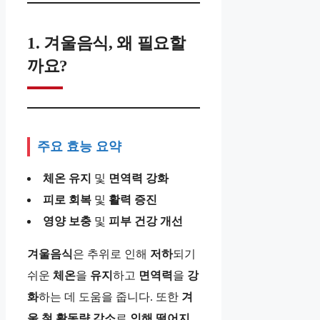
1. 겨울음식, 왜 필요할
까요?
주요 효능 요약
체온
유지
및
면역력
강화
피로
회복
및
활력
증진
영양
보충
및
피부
건강
개선
겨울음식
은 추위로 인해
저하
되기
쉬운
체온
을
유지
하고
면역력
을
강
화
하는 데 도움을 줍니다. 또한
겨
울
철
활동량
감소
로
인해
떨어지