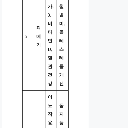
가-
철
3
,
별
비
미
,
과
타
콜
5
메
민
레
기
D
,
스
혈
테
관
롤
건
개
강
선
이
뇨
동
작
지
용
,
등