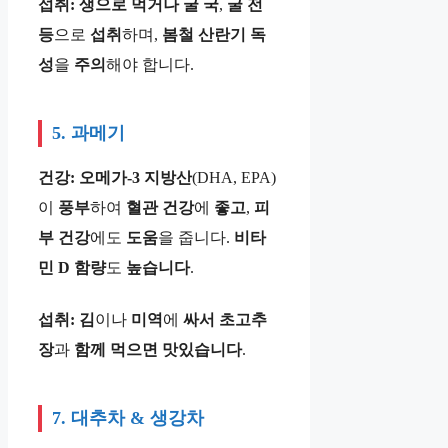
섭취:
생으로
먹거나
굴
국
,
굴
전
등
으로
섭취
하며,
봄철
산란기
독
성
을
주의
해야 합니다.
5. 과메기
건강:
오메가-3
지방산
(DHA, EPA)
이
풍부
하여
혈관
건강
에
좋고
,
피
부
건강
에도
도움
을 줍니다.
비타
민
D
함량
도
높습니다
.
섭취:
김
이나
미역
에
싸서
초고추
장
과
함께
먹으면
맛있습니다
.
7. 대추차 & 생강차