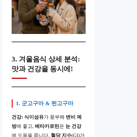
3. 겨울음식 상세 분석:
맛과 건강을 동시에!
1. 군고구마 & 찐고구마
건강:
식이섬유
가 풍부해
변비
예
방
에 좋고,
베타카로틴
은
눈
건강
에 도움을 줍니다.
혈당
지수
(GI)가