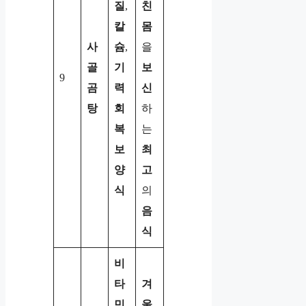
질
,
친
칼
몸
사
슘
,
을
골
기
보
9
곰
력
신
탕
회
하
복
는
보
최
양
고
식
의
음
식
비
타
겨
민
울