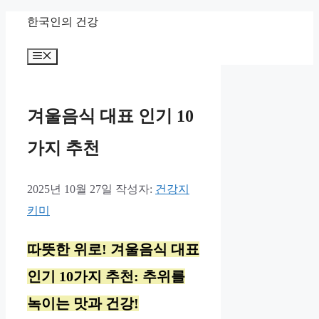
컨
한국인의 건강
텐
메
츠
뉴
로
건
겨울음식 대표 인기 10
너
가지 추천
뛰
기
2025년 10월 27일
작성자:
건강지
키미
따뜻한 위로! 겨울음식 대표
인기 10가지 추천: 추위를
녹이는 맛과 건강!