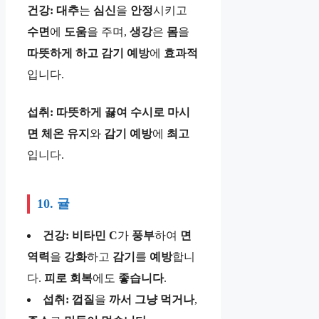
건강:
대추
는
심신
을
안정
시키고
수면
에
도움
을 주며,
생강
은
몸
을
따뜻하게
하고
감기
예방
에
효과적
입니다.
섭취:
따뜻하게
끓여
수시로
마시
면
체온
유지
와
감기
예방
에
최고
입니다.
10. 귤
건강:
비타민
C
가
풍부
하여
면
역력
을
강화
하고
감기
를
예방
합니
다.
피로
회복
에도
좋습니다
.
섭취:
껍질
을
까서
그냥
먹거나
,