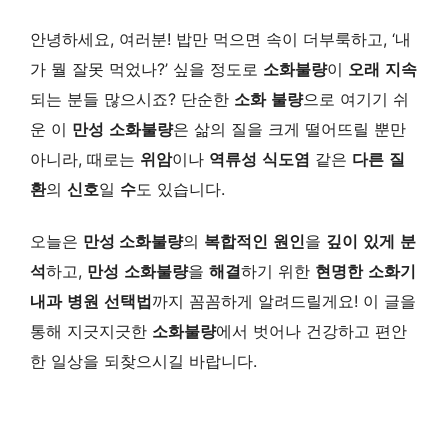
안녕하세요, 여러분! 밥만 먹으면 속이 더부룩하고, ‘내
가 뭘 잘못 먹었나?’ 싶을 정도로
소화불량
이
오래
지속
되는 분들 많으시죠? 단순한
소화
불량
으로 여기기 쉬
운 이
만성
소화불량
은 삶의 질을 크게 떨어뜨릴 뿐만
아니라, 때로는
위암
이나
역류성
식도염
같은
다른
질
환
의
신호
일
수
도 있습니다.
오늘은
만성 소화불량
의
복합적인
원인
을
깊이
있게
분
석
하고,
만성
소화불량
을
해결
하기 위한
현명한
소화기
내과
병원
선택법
까지 꼼꼼하게 알려드릴게요! 이 글을
통해 지긋지긋한
소화불량
에서 벗어나 건강하고 편안
한 일상을 되찾으시길 바랍니다.