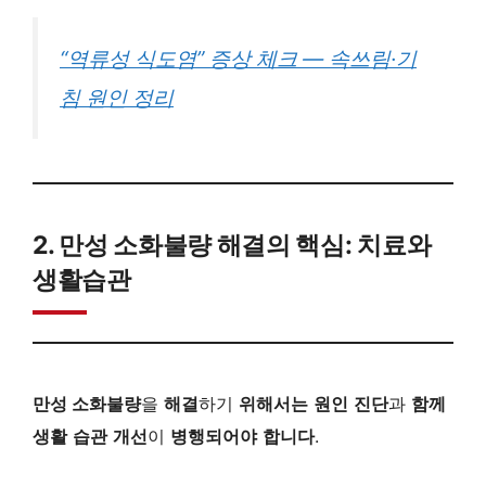
“역류성 식도염” 증상 체크 — 속쓰림·기
침 원인 정리
2. 만성 소화불량 해결의 핵심: 치료와
생활습관
만성 소화불량
을
해결
하기
위해서는
원인
진단
과
함께
생활
습관
개선
이
병행되어야
합니다
.