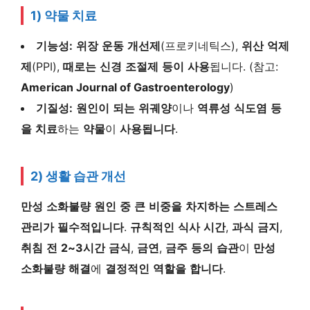
1) 약물 치료
기능성:
위장
운동
개선제
(프로키네틱스),
위산
억제
제
(PPI),
때로는
신경
조절제
등이
사용
됩니다. (참고:
American Journal of Gastroenterology
)
기질성:
원인이
되는
위궤양
이나
역류성
식도염
등
을
치료
하는
약물
이
사용됩니다
.
2) 생활 습관 개선
만성
소화불량
원인
중
큰
비중을
차지하는
스트레스
관리가
필수적입니다
.
규칙적인
식사
시간
,
과식
금지
,
취침
전
2~3시간
금식
,
금연
,
금주
등의
습관
이
만성
소화불량
해결
에
결정적인
역할을
합니다
.