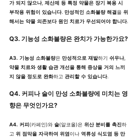
가
되지
않으나
,
제산제
등
특정
약물은
장기
복용
시
부작용
위험이
있습니다
.
만성적인
소화불량
해결
을
위
해서는
약물
의존보다
원인
치료가
우선되어야
합니다
.
Q3. 기능성 소화불량은 완치가 가능한가요?
A3.
기능성
소화불량
은
만성적으로
재발
하기
쉬우나
,
약물
치료와
생활
습관
개선을
통해
증상을
거의
느끼
지
않을
정도로
완화
하고
관리할
수
있습니다
.
Q4. 커피나 술이 만성 소화불량에 미치는 영
향은 무엇인가요?
A4.
커피
(카페인)와
술
(알코올)은
위산
분비를
촉진
하
고
위
점막을
자극하여
위염
이나
역류성
식도염
등
만