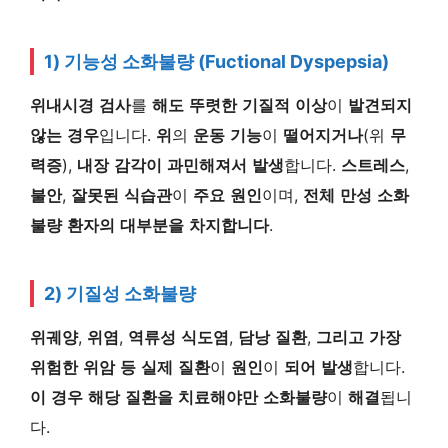
1) 기능성 소화불량 (Fuctional Dyspepsia)
위내시경
검사
를
해도
뚜렷한
기질적
이상
이
발견되지
않는
경우
입니다.
위
의
운동
기능
이
떨어지거나
(위
무
력증
),
내장
감각이
과민해져서
발생
합니다.
스트레스
,
불안
,
잘못된
식습관
이
주요
원인
이며,
전체
만성
소화
불량
환자의
대부분을
차지합니다
.
2) 기질성 소화불량
위궤양
,
위염
,
역류성
식도염
,
담낭
질환
,
그리고
가장
위험한
위암
등
실제
질환
이
원인
이
되어
발생
합니다.
이
경우
해당
질환을
치료해야만
소화불량
이
해결
됩니
다.