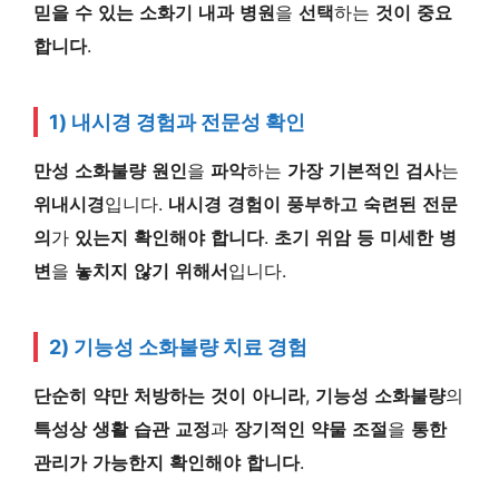
믿을
수
있는
소화기
내과
병원
을
선택
하는
것이
중요
합니다
.
1) 내시경
경험과
전문성
확인
만성
소화불량
원인
을
파악
하는
가장
기본적인
검사
는
위내시경
입니다.
내시경
경험이
풍부하고
숙련된
전문
의
가
있는지
확인해야
합니다
.
초기
위암
등
미세한
병
변
을
놓치지
않기
위해서
입니다.
2) 기능성 소화불량 치료 경험
단순히
약만
처방하는
것이
아니라
,
기능성
소화불량
의
특성상
생활
습관
교정
과
장기적인
약물
조절
을
통한
관리가
가능한지
확인해야
합니다
.