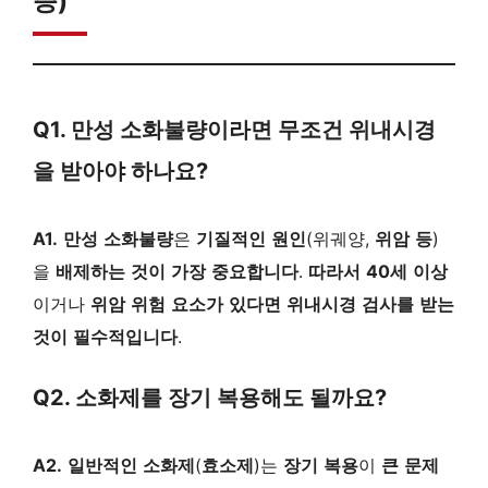
증)
Q1. 만성 소화불량이라면 무조건 위내시경
을 받아야 하나요?
A1.
만성
소화불량
은
기질적인
원인
(위궤양,
위암
등
)
을
배제하는
것이
가장
중요합니다
.
따라서
40세
이상
이거나
위암
위험
요소가
있다면
위내시경
검사를
받는
것이
필수적입니다
.
Q2. 소화제를 장기 복용해도 될까요?
A2.
일반적인
소화제
(
효소제
)는
장기
복용
이
큰
문제