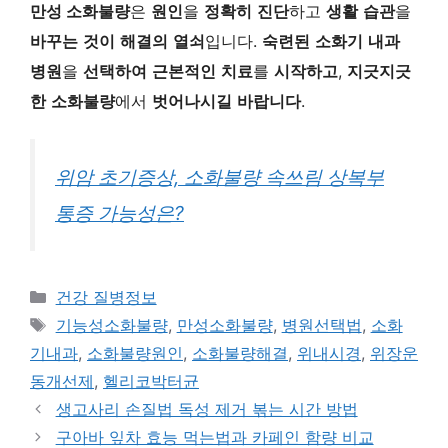
만성 소화불량
은
원인
을
정확히
진단
하고
생활
습관
을
바꾸는
것이
해결의
열쇠
입니다.
숙련된
소화기
내과
병원
을
선택하여
근본적인
치료
를
시작하고
,
지긋지긋
한
소화불량
에서
벗어나시길
바랍니다
.
위암 초기증상, 소화불량 속쓰림 상복부
통증 가능성은?
카
건강 질병정보
테
태
기능성소화불량
,
만성소화불량
,
병원선택법
,
소화
고
그
기내과
,
소화불량원인
,
소화불량해결
,
위내시경
,
위장운
리
동개선제
,
헬리코박터균
생고사리 손질법 독성 제거 볶는 시간 방법
구아바 잎차 효능 먹는법과 카페인 함량 비교