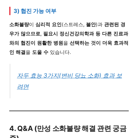
3) 협진
가능
여부
소화불량
이
심리적
요인
(스트레스,
불안
)과
관련된
경
우가
많으므로
,
필요시
정신건강의학과
등
다른
진료과
와의
협진이
원활한
병원
을
선택하는
것이
더욱
효과적
인
해결
을
도울
수
있습니다.
자두 효능 3가지(변비 당뇨 소화) 효과 보
려면
4. Q&A (만성 소화불량 해결 관련 궁금