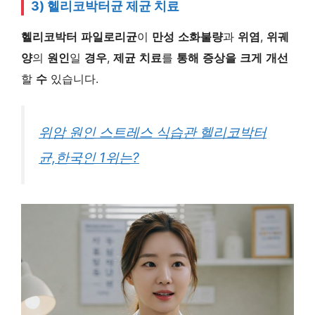
3) 헬리코박터균 제균 치료
헬리코박터
파일로리균
이
만성
소화불량
과
위염
,
위궤
양
의
원인
일
경우
,
제균
치료
를
통해
증상을
크게
개선
할
수
있습니다.
위암 원인 스트레스 식습관 헬리코박터
균,한국인 1위는?