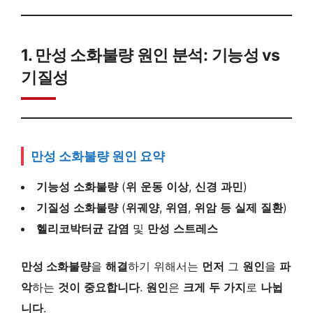
1. 만성 소화불량 원인 분석: 기능성 vs
기질성
만성 소화불량 원인 요약
기능성
소화불량
(
위
운동
이상
,
신경
과민
)
기질성
소화불량
(
위궤양
,
위염
,
위암
등
실제
질환
)
헬리코박터균
감염
및
만성
스트레스
만성 소화불량
을
해결
하기 위해서는
먼저
그
원인
을
파
악
하는
것이
중요합니다
.
원인
은
크게
두
가지
로
나뉩
니다
.