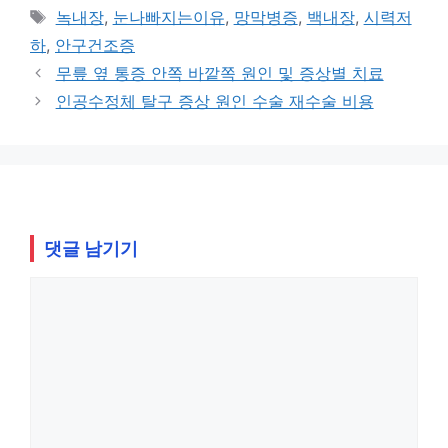
테
태
녹내장
,
눈나빠지는이유
,
망막병증
,
백내장
,
시력저
고
그
하
,
안구건조증
리
무릎 옆 통증 안쪽 바깥쪽 원인 및 증상별 치료
인공수정체 탈구 증상 원인 수술 재수술 비용
댓글 남기기
댓
글