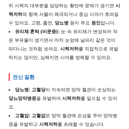
히 시력의 대부분을 담당하는 황반에 문제가 생기면
시
력저하
와 함께 사물이 왜곡되거나 중심 시야가 흐려질
수 있어요. 고령, 흡연,
당뇨병
등이 주요
원인
입니다.
유리체 혼탁 (비문증):
눈 속 유리체가 변성되어 작
은 부유물이 생기면서 마치 눈앞에 날파리 같은 것이
떠다니는 것처럼 보여요.
시력저하
를 직접적으로 유발
하지는 않지만, 심해지면 시야를 방해할 수 있어요.
전신 질환
당뇨병:
고혈당
이 지속되면 망막 혈관이 손상되는
당뇨망막병증
을 유발하여
시력저하
를 일으킬 수 있어
요.
고혈압:
고혈압
은 망막 혈관에 손상을 주어 망막병
증을 유발하고
시력저하
를 초래할 수 있습니다.