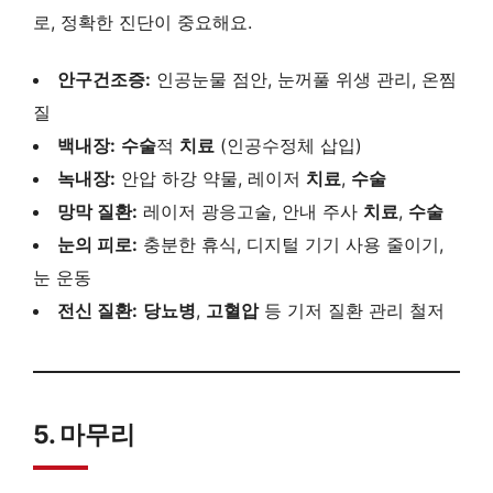
로, 정확한 진단이 중요해요.
안구건조증:
인공눈물 점안, 눈꺼풀 위생 관리, 온찜
질
백내장:
수술
적
치료
(인공수정체 삽입)
녹내장:
안압 하강 약물, 레이저
치료
,
수술
망막 질환:
레이저 광응고술, 안내 주사
치료
,
수술
눈의 피로:
충분한 휴식, 디지털 기기 사용 줄이기,
눈 운동
전신 질환:
당뇨병
,
고혈압
등 기저 질환 관리 철저
5. 마무리