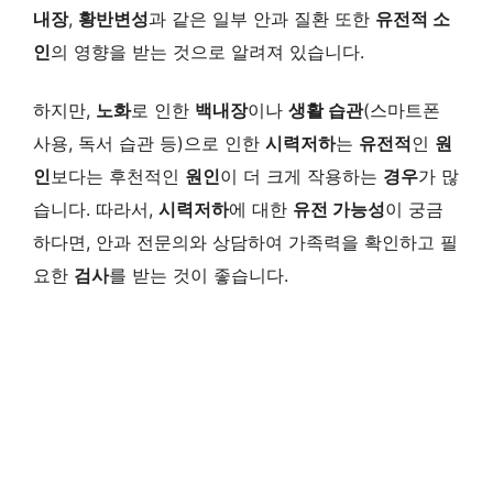
내장
,
황반변성
과 같은 일부 안과 질환 또한
유전적 소
인
의 영향을 받는 것으로 알려져 있습니다.
하지만,
노화
로 인한
백내장
이나
생활 습관
(스마트폰
사용, 독서 습관 등)으로 인한
시력저하
는
유전적
인
원
인
보다는 후천적인
원인
이 더 크게 작용하는
경우
가 많
습니다. 따라서,
시력저하
에 대한
유전 가능성
이 궁금
하다면, 안과 전문의와 상담하여 가족력을 확인하고 필
요한
검사
를 받는 것이 좋습니다.