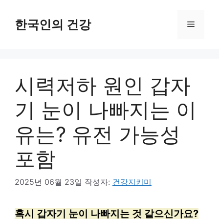
컨
텐
한국인의 건강
메
츠
로
뉴
건
시력저하 원인 갑자
너
뛰
기 눈이 나빠지는 이
기
유는? 유전 가능성
포함
2025년 06월 23일
작성자:
건강지키미
혹시 갑자기 눈이 나빠지는 것 같으신가요?