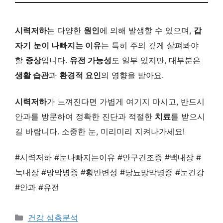
시력저하
는 다양한
원인
에 의해 발생할 수 있으며,
갑
자기
눈이 나빠지는 이유
는 특히 주의 깊게 살펴봐야
할
증상
입니다.
유전 가능성
도 일부 있지만, 대부분은
생활 습관
과
환경적 요인
의 영향을 받아요.
시력저하
가 느껴진다면 가볍게 여기지 마시고, 반드시
안과를 방문하여 정확한 진단과 적절한
치료
를 받으시
길 바랍니다. 소중한 눈, 미리미리 지켜나가세요!
#시력저하 #눈나빠지는이유 #안구건조증 #백내장 #
녹내장 #망막병증 #황반변성 #당뇨망막병증 #눈건강
#안과 #유전
카
건강 심층분석