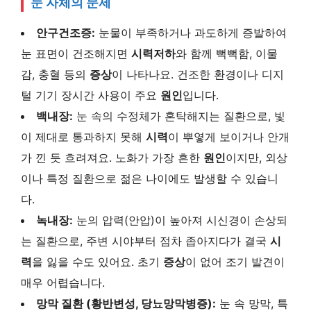
눈 자체의 문제
안구건조증:
눈물이 부족하거나 과도하게 증발하여
눈 표면이 건조해지면
시력저하
와 함께 뻑뻑함, 이물
감, 충혈 등의
증상
이 나타나요. 건조한 환경이나 디지
털 기기 장시간 사용이 주요
원인
입니다.
백내장:
눈 속의 수정체가 혼탁해지는 질환으로, 빛
이 제대로 통과하지 못해
시력
이 뿌옇게 보이거나 안개
가 낀 듯 흐려져요. 노화가 가장 흔한
원인
이지만, 외상
이나 특정 질환으로 젊은 나이에도 발생할 수 있습니
다.
녹내장:
눈의 압력(안압)이 높아져 시신경이 손상되
는 질환으로, 주변 시야부터 점차 좁아지다가 결국
시
력
을 잃을 수도 있어요. 초기
증상
이 없어 조기 발견이
매우 어렵습니다.
망막 질환 (황반변성, 당뇨망막병증):
눈 속 망막, 특