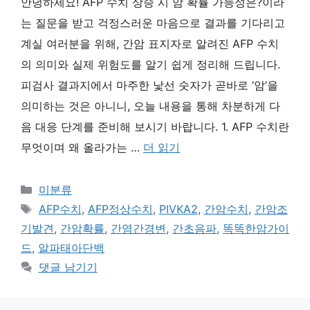
안녕하세요! AFP 수치 상승 시 암 확률 가능성은?이라
는 질문을 받고 걱정스러운 마음으로 결과를 기다리고
계실 여러분을 위해, 간암 표지자로 알려진 AFP 수치
의 의미와 실제 위험도를 알기 쉽게 정리해 드립니다.
피검사 결과지에서 마주한 낯선 숫자가 곧바로 ‘암’을
의미하는 것은 아니니, 오늘 내용을 통해 차분하게 다
음 대응 단계를 준비해 보시기 바랍니다. 1. AFP 수치란
무엇이며 왜 올라가는 …
더 읽기
카
미분류
테
태
AFP수치
,
AFP정상수치
,
PIVKA2
,
간암수치
,
간암조
고
그
기발견
,
간암확률
,
간염간경변
,
간초음파
,
똑똑한암가이
리
드
,
알파태아단백
댓글 남기기