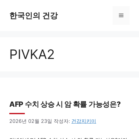
컨
텐
한국인의 건강
메
츠
로
뉴
건
PIVKA2
너
뛰
기
AFP 수치 상승 시 암 확률 가능성은?
2026년 02월 23일
작성자:
건강지키미